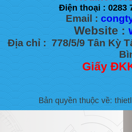
Điện thoại : 028
Email :
congty
Website :
Địa chỉ :
778/5/9 Tân Kỳ 
Bì
Giấy ĐKK
Bản quyền thuộc về: thiet