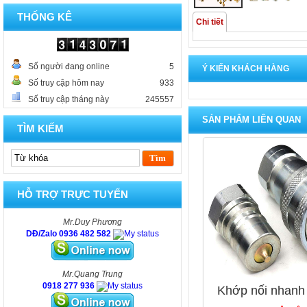
THỐNG KÊ
Chi tiết
Số người đang online
5
Ý KIẾN KHÁCH HÀNG
Số truy cập hôm nay
933
Số truy cập tháng này
245557
SẢN PHẨM LIÊN QUAN
TÌM KIẾM
HỖ TRỢ TRỰC TUYẾN
Mr.Duy Phương
DĐ/Zalo 0936 482 582
Mr.Quang Trung
0918 277 936
Khớp nối nhanh 