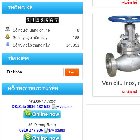
>Liên hệ
THỐNG KÊ
Số người đang online
8
Số truy cập hôm nay
188
Số truy cập tháng này
246053
TÌM KIẾM
Van cầu Inox, n
HỖ TRỢ TRỰC TUYẾN
>Liên hệ
Mr.Duy Phương
DĐ/Zalo 0936 482 582
Mr.Quang Trung
0918 277 936