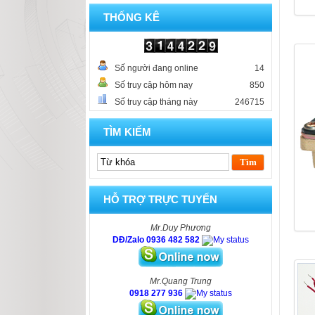
THỐNG KÊ
Số người đang online
14
Số truy cập hôm nay
850
Số truy cập tháng này
246715
TÌM KIẾM
HỖ TRỢ TRỰC TUYẾN
Mr.Duy Phương
DĐ/Zalo 0936 482 582
Mr.Quang Trung
0918 277 936