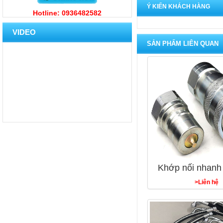
Ý KIẾN KHÁCH HÀNG
Hotline: 0936482582
VIDEO
SẢN PHẨM LIÊN QUAN
Khớp nối nhanh 
>Liên hệ