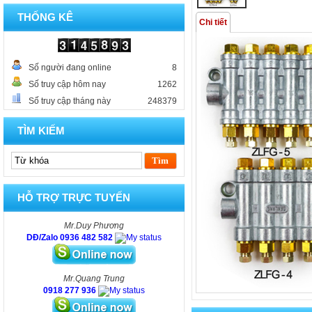
THỐNG KÊ
Chi tiết
Số người đang online
8
Số truy cập hôm nay
1262
Số truy cập tháng này
248379
TÌM KIẾM
HỖ TRỢ TRỰC TUYẾN
Mr.Duy Phương
DĐ/Zalo 0936 482 582
Mr.Quang Trung
0918 277 936