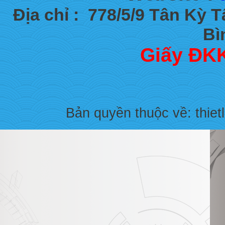
Địa chỉ :
778/5/9 Tân Kỳ 
Bì
Giấy ĐKK
Bản quyền thuộc về: thiet