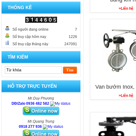
THỐNG KÊ
>Liên hệ
Số người đang online
7
Số truy cập hôm nay
1226
Số truy cập tháng này
247091
TÌM KIẾM
HỖ TRỢ TRỰC TUYẾN
Van bướm Inox, 
>Liên hệ
Mr.Duy Phương
DĐ/Zalo 0936 482 582
Mr.Quang Trung
0918 277 936