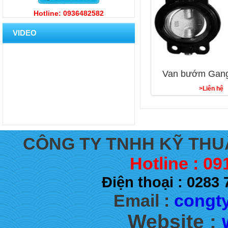
Hotline: 0936482582
VIDEO
Van bướm Gang 
>Liên hệ
CÔNG TY TNHH KỸ THU
Hotline : 09
Điện thoại : 028
Email :
congty
Website :