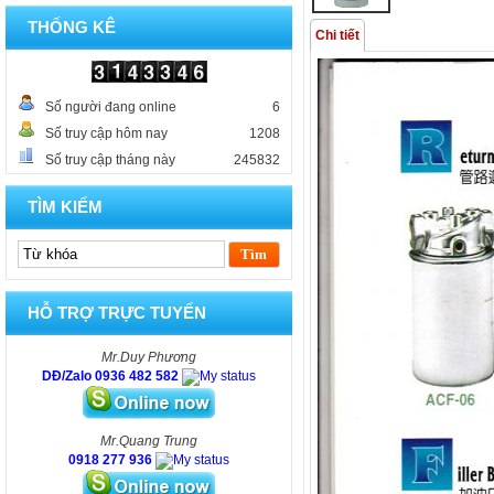
THỐNG KÊ
Chi tiết
Số người đang online
6
Số truy cập hôm nay
1208
Số truy cập tháng này
245832
TÌM KIẾM
HỖ TRỢ TRỰC TUYẾN
Mr.Duy Phương
DĐ/Zalo 0936 482 582
Mr.Quang Trung
0918 277 936