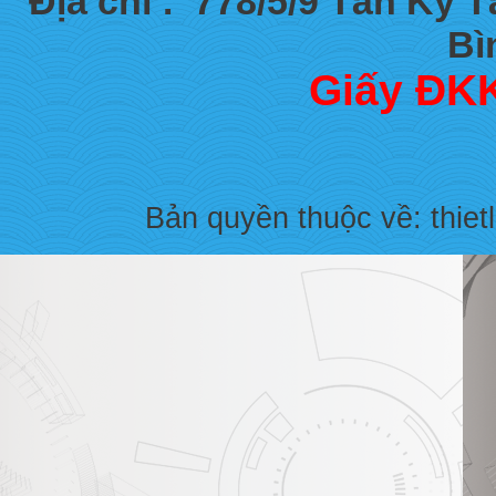
Địa chỉ :
778/5/9 Tân Kỳ 
Bì
Giấy ĐKK
Bản quyền thuộc về: thiet